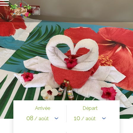
Arrivée
Départ
08
10
/ août
/ août