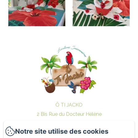
Ô TI JACKO
2 Bis Rue du Docteur Hélène
Le Gosier 97190 - PERINET
Notre site utilise des cookies
Téléphone: 0690 63 66 45